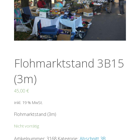
Flohmarktstand 3B15
(3m)
45,00
€
inkl. 19 % MwSt.
Flohmarktstand (3m)
Nicht vorrätig
Artikelnummer:
3168
Kategorie:
Abschnitt 3B