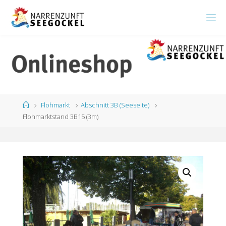
Zum
Inhalt
springen
Start
Flohmarkt
Abschnitt 3B (Seeseite)
Flohmarktstand 3B15 (3m)