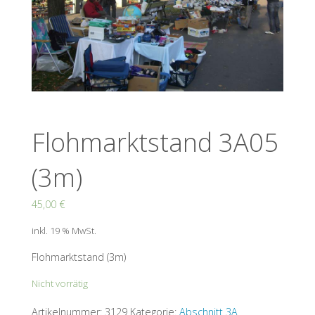
Flohmarktstand 3A05
(3m)
45,00
€
inkl. 19 % MwSt.
Flohmarktstand (3m)
Nicht vorrätig
Artikelnummer:
3129
Kategorie:
Abschnitt 3A