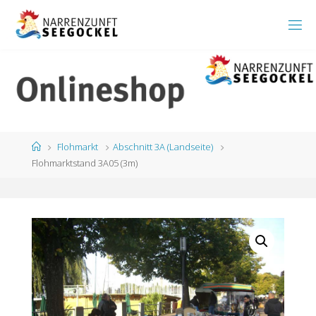
Zum
Inhalt
springen
Start
Flohmarkt
Abschnitt 3A (Landseite)
Flohmarktstand 3A05 (3m)